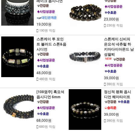
레이크 옵시디언
23,000원
19,000원
230원 적립
190원 적립
스톤케이 투 포인
스톤케이 신비의
트 블러드 스톤&옵
은요석 네츄럴 하
시디언
키마다이아몬드 남
성팔찌
48,000원
39,000원
480원 적립
390원 적립
[108염주] 흑요석
정신적 평화 옵시
옵시디언 6mm
디언 헤마타이트
39,000원
68,000원
390원 적립
680원 적립