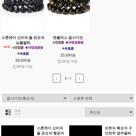
스톤케이 신비의 돌 은요석
엔블러스 옵시디언
심플팔찌
23,000원
29,000원
230원 적립
290원 적립
1
/
1
스톤케이 신비의
보호의 흑요석 구
돌 은요석 행운의
안천주 염주팔찌