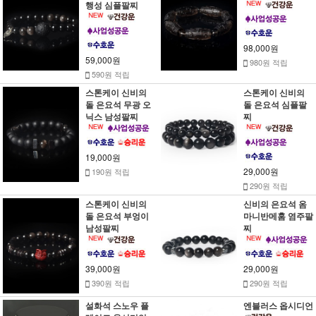
행성 심플팔찌
98,000원
59,000원
980원 적립
590원 적립
스톤케이 신비의
스톤케이 신비의
돌 은요석 무광 오
돌 은요석 심플팔
닉스 남성팔찌
찌
19,000원
29,000원
190원 적립
290원 적립
스톤케이 신비의
신비의 은요석 옴
돌 은요석 부엉이
마니반메훔 염주팔
남성팔찌
찌
39,000원
29,000원
390원 적립
290원 적립
설화석 스노우 플
엔블러스 옵시디언