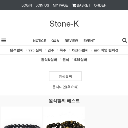
LOGIN
JOIN US
MY PAGE
BASKET
ORDER
Stone-K
NOTICE
Q&A
REVIEW
EVENT
원석팔찌
/
925 실버
/
염주
/
묵주
/
차크라팔찌
/
프리미엄 컬렉션
원석&실버
/
원석
/
925실버
원석팔찌
옵시디언(흑요석)
원석팔찌 베스트