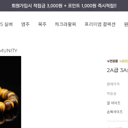
25 실버
염주
묵주
차크라팔찌
프리미엄 컬렉션
MUNITY
2A급 3
판매가격
적립금
알 사이즈
손목사이즈