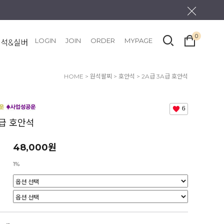
0
LOGIN
JOIN
ORDER
MYPAGE
원석&실버
HOME
>
원석팔찌
>
호안석
> 2A급 3A급 호안석
6
A급 호안석
48,000원
1%