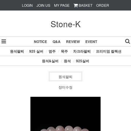
LOGIN
JOIN US
MY PAGE
BASKET
ORDER
Stone-K
NOTICE
Q&A
REVIEW
EVENT
원석팔찌
/
925 실버
/
염주
/
묵주
/
차크라팔찌
/
프리미엄 컬렉션
원석&실버
/
원석
/
925실버
원석팔찌
장미수정