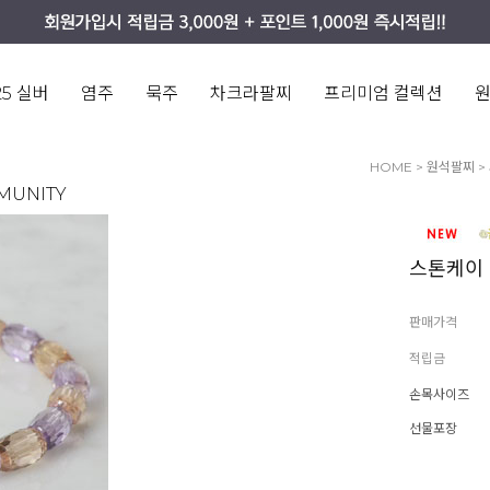
25 실버
염주
묵주
차크라팔찌
프리미엄 컬렉션
HOME
>
원석팔찌
>
MUNITY
스톤케이 
판매가격
적립금
손목사이즈
선물포장