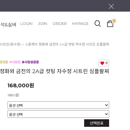
0
LOGIN
JOIN
ORDER
MYPAGE
원석&실버
시트린(황수정)
> 스톤케이 정화와 금전의 2A급 컷팅 자수정 시트린 심플팔찌
0
정화와 금전의 2A급 컷팅 자수정 시트린 심플팔찌
168,000원
1680원
선택완료