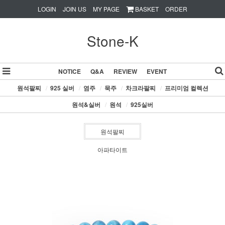
LOGIN
JOIN US
MY PAGE
BASKET
ORDER
Stone-K
NOTICE
Q&A
REVIEW
EVENT
원석팔찌
/
925 실버
/
염주
/
묵주
/
차크라팔찌
/
프리미엄 컬렉션
원석&실버
/
원석
/
925실버
원석팔찌
아파타이트