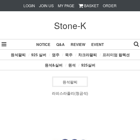
LOGIN
JOIN US
MY PAGE
BASKET
ORDER
Stone-K
NOTICE
Q&A
REVIEW
EVENT
원석팔찌
/
925 실버
/
염주
/
묵주
/
차크라팔찌
/
프리미엄 컬렉션
원석&실버
/
원석
/
925실버
원석팔찌
라피스라줄리(청금석)