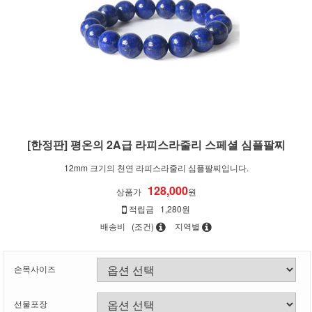
[한정판] 평온의 2A급 라피스라줄리 스페셜 심플팔찌
12mm 크기의 천연 라피스라줄리 심플팔찌입니다.
128,000
상품가
원
적립금
1,280원
배송비
(조건)
지역별
손목사이즈
선물포장