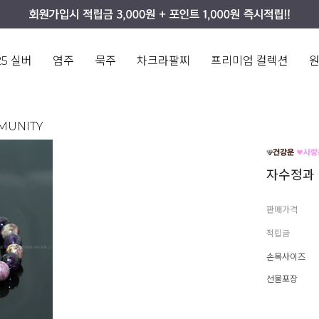
25 실버
염주
묵주
차크라팔찌
프리미엄 컬렉션
MUNITY
자수정과
판매가격
적립금
손목사이즈
선물포장