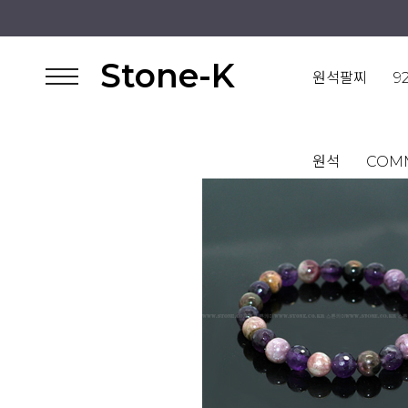
Stone-K
원석팔찌
9
원석
COM