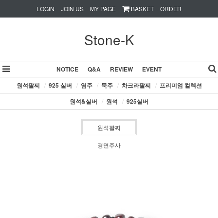
LOGIN
JOIN US
MY PAGE
BASKET
ORDER
Stone-K
NOTICE
Q&A
REVIEW
EVENT
원석팔찌
/
925 실버
/
염주
/
묵주
/
차크라팔찌
/
프리미엄 컬렉션
원석&실버
/
원석
/
925실버
원석팔찌
경면주사