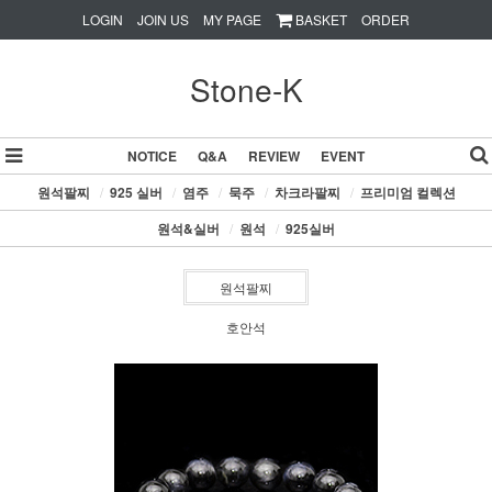
LOGIN
JOIN US
MY PAGE
BASKET
ORDER
Stone-K
NOTICE
Q&A
REVIEW
EVENT
원석팔찌
/
925 실버
/
염주
/
묵주
/
차크라팔찌
/
프리미엄 컬렉션
원석&실버
/
원석
/
925실버
원석팔찌
호안석