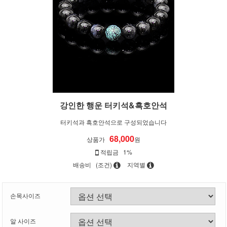
강인한 행운 터키석&흑호안석
터키석과 흑호안석으로 구성되었습니다
68,000
상품가
원
적립금
1%
배송비
(조건)
지역별
손목사이즈
알 사이즈