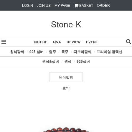
LOGIN
JOIN US
MY PAGE
BASKET
ORDER
Stone-K
NOTICE
Q&A
REVIEW
EVENT
원석팔찌
/
925 실버
/
염주
/
묵주
/
차크라팔찌
/
프리미엄 컬렉션
원석&실버
/
원석
/
925실버
원석팔찌
호박